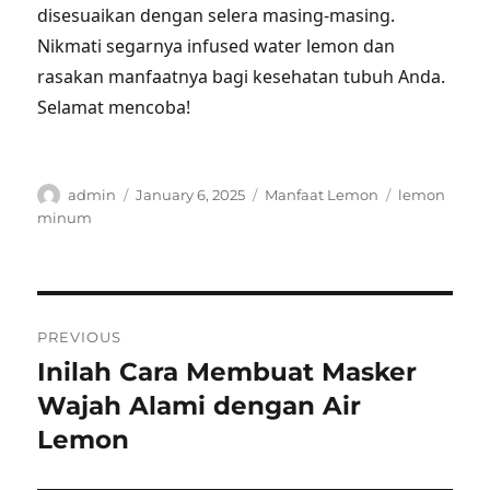
disesuaikan dengan selera masing-masing.
Nikmati segarnya infused water lemon dan
rasakan manfaatnya bagi kesehatan tubuh Anda.
Selamat mencoba!
Author
Posted
Categories
Tags
admin
January 6, 2025
Manfaat Lemon
lemon
on
minum
Post
PREVIOUS
navigation
Inilah Cara Membuat Masker
Previous
post:
Wajah Alami dengan Air
Lemon