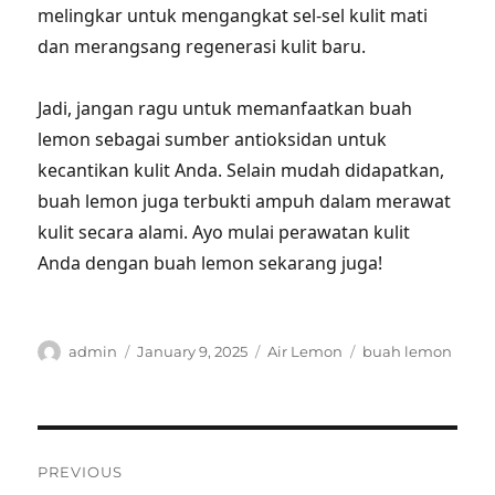
melingkar untuk mengangkat sel-sel kulit mati
dan merangsang regenerasi kulit baru.
Jadi, jangan ragu untuk memanfaatkan buah
lemon sebagai sumber antioksidan untuk
kecantikan kulit Anda. Selain mudah didapatkan,
buah lemon juga terbukti ampuh dalam merawat
kulit secara alami. Ayo mulai perawatan kulit
Anda dengan buah lemon sekarang juga!
Author
Posted
Categories
Tags
admin
January 9, 2025
Air Lemon
buah lemon
on
Post
PREVIOUS