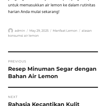
untuk memasukkan air lemon ke dalam rutinitas
harian Anda mulai sekarang!
Author
Posted
Categories
Tags
admin
May 29, 2025
Manfaat Lemon
alasan
on
konsumsi air lemon
Post
PREVIOUS
navigation
Resep Minuman Segar dengan
Previous
post:
Bahan Air Lemon
NEXT
Rahasia Kecantikan Kulit
Next