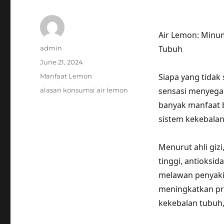
Air Lemon: Minu
Author
Tubuh
admin
Posted
June 21, 2024
on
Categories
Siapa yang tida
Manfaat Lemon
Tags
sensasi menyegar
alasan konsumsi air lemon
banyak manfaat 
sistem kekebalan
Menurut ahli giz
tinggi, antioksi
melawan penyaki
meningkatkan pro
kekebalan tubuh,”