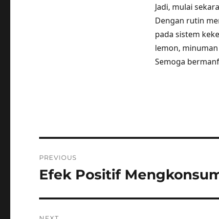
Jadi, mulai seka
Dengan rutin me
pada sistem keke
lemon, minuman 
Semoga bermanf
Post
PREVIOUS
navigation
Efek Positif Mengkonsum
Previous
post:
NEXT