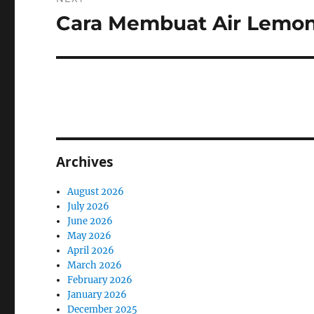
Cara Membuat Air Lemon
Next
post:
Archives
August 2026
July 2026
June 2026
May 2026
April 2026
March 2026
February 2026
January 2026
December 2025