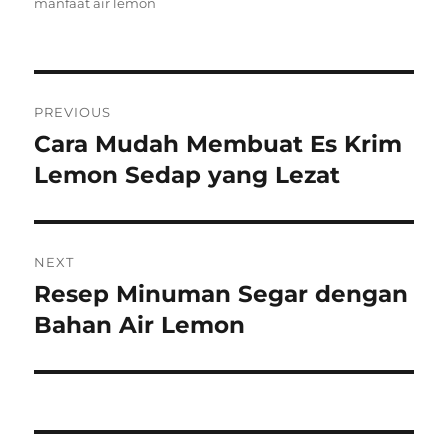
on
manfaat air lemon
Post
PREVIOUS
navigation
Cara Mudah Membuat Es Krim
Previous
post:
Lemon Sedap yang Lezat
NEXT
Resep Minuman Segar dengan
Next
post:
Bahan Air Lemon