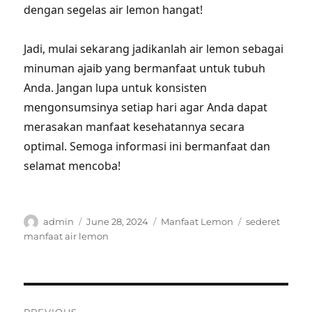
dengan segelas air lemon hangat!
Jadi, mulai sekarang jadikanlah air lemon sebagai
minuman ajaib yang bermanfaat untuk tubuh
Anda. Jangan lupa untuk konsisten
mengonsumsinya setiap hari agar Anda dapat
merasakan manfaat kesehatannya secara
optimal. Semoga informasi ini bermanfaat dan
selamat mencoba!
Author
Posted
Categories
Tags
admin
June 28, 2024
Manfaat Lemon
sederet
on
manfaat air lemon
Post