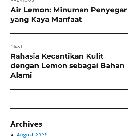
PREVIOUS
navigation
Air Lemon: Minuman Penyegar
Previous
post:
yang Kaya Manfaat
NEXT
Rahasia Kecantikan Kulit
Next
post:
dengan Lemon sebagai Bahan
Alami
Archives
August 2026