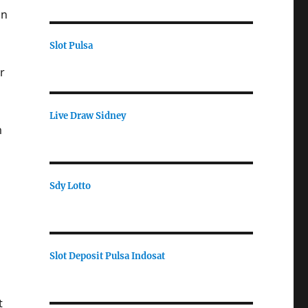
on
Slot Pulsa
r
Live Draw Sidney
m
Sdy Lotto
Slot Deposit Pulsa Indosat
t