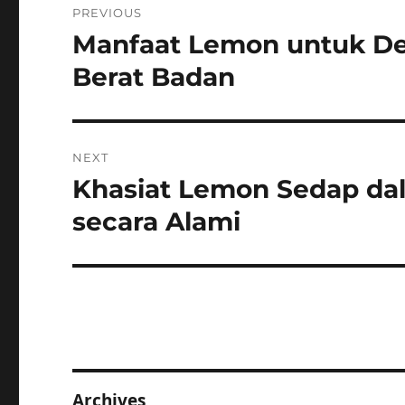
PREVIOUS
navigation
Manfaat Lemon untuk D
Previous
post:
Berat Badan
NEXT
Khasiat Lemon Sedap da
Next
post:
secara Alami
Archives