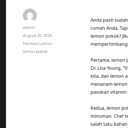
Anda pasti suda
Author
rumah Anda. Ta
admin
Posted
lemon pokok? Jik
August 20, 2025
on
Categories
mempertimbangk
Manfaat Lemon
Tags
lemon pokok
Pertama, lemon p
Dr. Lisa Young, 
kita, dan lemon 
menanam lemon p
pasokan vitamin C
Kedua, lemon po
minuman. Chef te
salah satu bahan