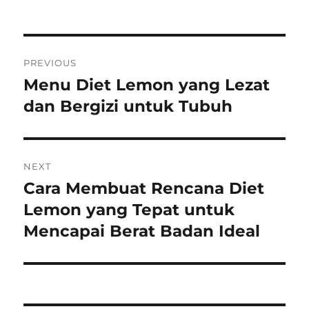
Post
PREVIOUS
navigation
Menu Diet Lemon yang Lezat
Previous
post:
dan Bergizi untuk Tubuh
NEXT
Cara Membuat Rencana Diet
Next
post:
Lemon yang Tepat untuk
Mencapai Berat Badan Ideal