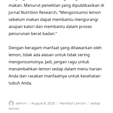
makan. Menurut penelitian yang dipublikasikan di
jurnal Nutrition Research, “Mengonsumsi lemon
sebelum makan dapat membantu mengurangi
asupan kalori dan membantu dalam proses
penurunan berat badan.”
Dengan beragam manfaat yang ditawarkan oleh
lemon, tidak ada alasan untuk tidak sering
mengonsumsinya. Jadi, jangan ragu untuk
menambahkan lemon sedap dalam menu harian
Anda dan rasakan manfaatnya untuk kesehatan
tubuh Anda.
Author
Posted
Categories
Tags
admin
August 8, 2025
Manfaat Lemon
sedap
on
lemon